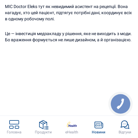
МІС Doctor Eleks тут як невидимий асистент на рецепції. Вона 
нагадує, хто цей пацієнт, підтягує потрібні дані, координує всіх 
в одному робочому полі.
Це — інвестиція медзакладу у рішення, яке не виходить з моди. 
Бо враження формується не лише дизайном, а й організацією.
КНОПКА
ЗВ'ЯЗКУ
Doctor Eleks
Контакти
Головна
Продукти
eHealth
Новини
Відгуки
Головна
(067) 340 77 34