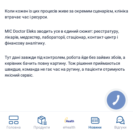
Коли кожен із цих процесів живе за окремим сценарієм, клініка 
втрачає час і ресурси.
МІС Doctor Eleks зводить усе в єдиний сюжет: реєстратуру, 
лікарів, медсестер, лабораторії, стаціонар, контакт-центр і 
фінансову аналітику.
Тут дані завжди під контролем, робота йде без зайвих збоїв, а 
керівник бачить повну картину. Тож рішення приймаються 
швидше, команда не гає час на рутину, а пацієнти отримують 
якісний сервіс. 
Doctor Eleks
Контакти
Головна
Продукти
eHealth
Новини
Відгуки
Головна
(067) 340 77 34