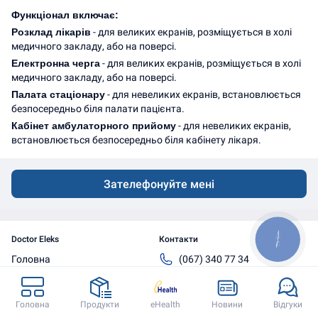
Функціонал включає: 
Розклад лікарів
 - для великих екранів, розміщується в холі 
медичного закладу, або на поверсі.
Електронна черга
 - для великих екранів, розміщується в холі 
медичного закладу, або на поверсі.
Палата стаціонару
 - для невеликих екранів, встановлюється 
безпосередньо біля палати пацієнта.
Кабінет амбулаторного прийому
 - для невеликих екранів, 
встановлюється безпосередньо біля кабінету лікаря.
Зателефонуйте мені
Doctor Eleks
Контакти
КНОПКА
ЗВ'ЯЗКУ
Головна
(067) 340 77 34
Продукти
(099) 340 70 35
eHealth
(032) 242 69 03
Головна
Продукти
eHealth
Новини
Відгуки