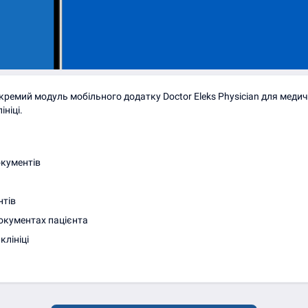
кремий модуль мобільного додатку Doctor Eleks Physician для медич
ніці.
кументів
нтів
документах пацієнта
клініці